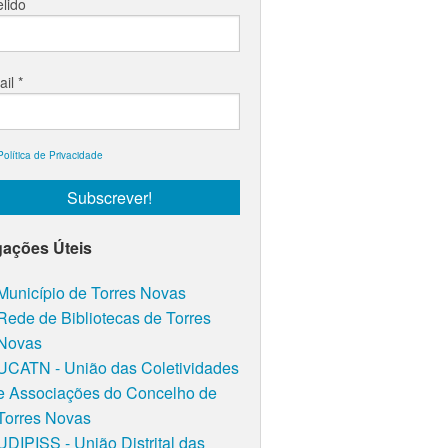
lido
ail
*
Política de Privacidade
gações Úteis
Município de Torres Novas
Rede de Bibliotecas de Torres
Novas
UCATN - União das Coletividades
e Associações do Concelho de
Torres Novas
UDIPISS - União Distrital das