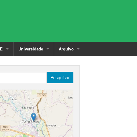
PE
Universidade
Arquivo
s
Oferta Educativa
Desde 2016
ial
Corpo Docente
Até 2016
Pesquisar
Calendário e Horários