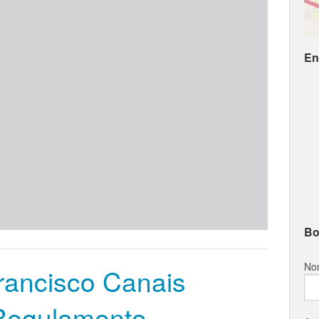
En
Bo
No
rancisco Canais
Regulamento