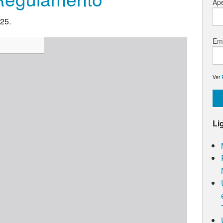
Ape
:25.
Em
Ver
Li