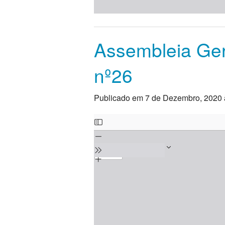
Assembleia Gera
nº26
Publicado em 7 de Dezembro, 2020 
Skip
to
PDF
content