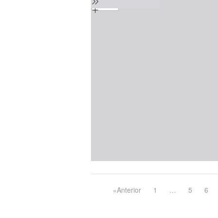
content
«Anterior
1
…
5
6