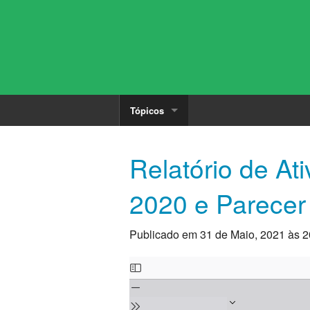
Tópicos
Convocatórias
Relatório de At
Disciplinas
2020 e Parecer
Documentos
Publicado em 31 de Maio, 2021 às 2
Eventos
Skip
Galerias
to
PDF
Informações