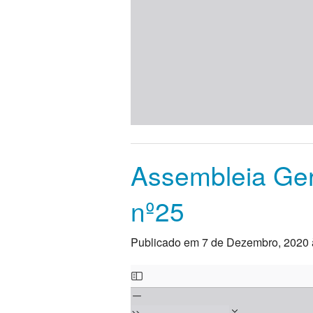
Assembleia Gera
nº25
Publicado em 7 de Dezembro, 2020 
Skip
to
PDF