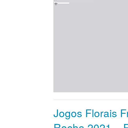
content
Universidade
Jogos Florais F
Rocha 2021 – 